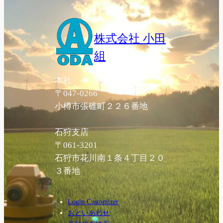
株式会社 小田
組
本社
〒047-0266
小樽市張碓町２２６番地
石狩支店
〒061-3201
石狩市花川南１条４丁目２０
３番地
Login Customizer
おといあわせ