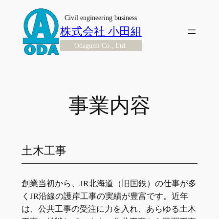
内
Civil engineering business
容
株式会社 小田組
を
Odagumi Co., Ltd.
ス
キ
ッ
プ
事業内容
土木工事
創業当初から、JR北海道（旧国鉄）の仕事が多
くJR沿線の護岸工事の実績が豊富です。近年
は、公共工事の受注に力を入れ、あらゆる土木