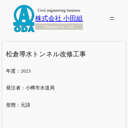
内
Civil engineering business
容
株式会社 小田組
を
Odagumi Co., Ltd.
ス
キ
ッ
プ
松倉導水トンネル改修工事
年度：
2023
発注者：
小樽市水道局
形態：
元請