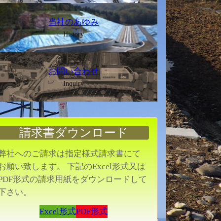
当社のあゆみ
History
お問い合わせ
Inquiry
請求書ダウンロード
弊社へのご請求は指定様式請求書にて
お願い致します。 下記のExcel形式又は
PDF形式の請求用紙をダウンロードして
下さい。
Excel形式
PDF形式