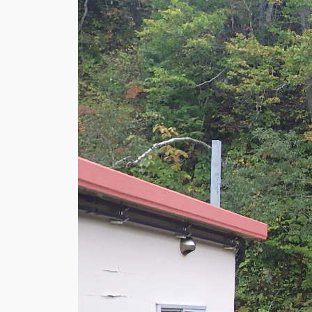
余市川水源ゲ
2025
, 
水道工事