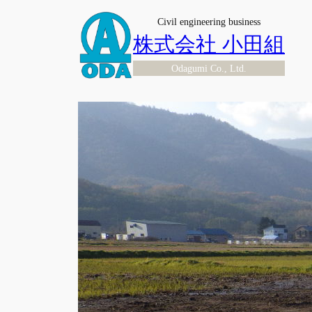
内
Civil engineering business
容
株式会社 小田組
を
Odagumi Co., Ltd.
ス
キ
ッ
プ