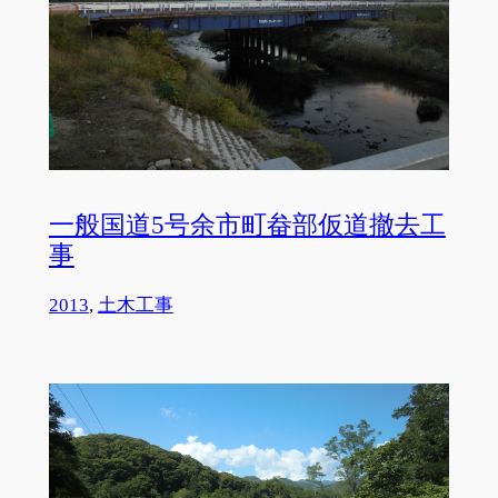
一般国道5号余市町畚部仮道撤去工
事
2013
, 
土木工事