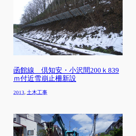
函館線 倶知安・小沢間200ｋ839
ｍ付近雪崩止柵新設
2013
, 
土木工事