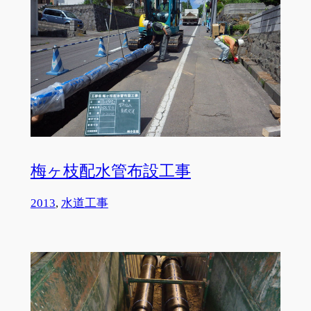
梅ヶ枝配水管布設工事
2013
, 
水道工事