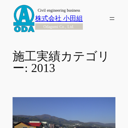
内
Civil engineering business
容
株式会社 小田組
を
Odagumi Co., Ltd.
ス
キ
ッ
プ
施工実績カテゴリ
ー:
2013