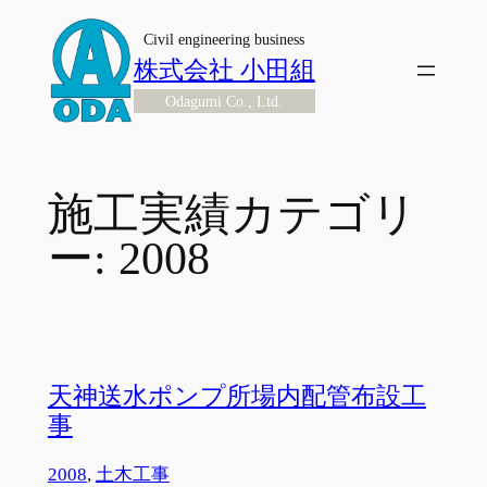
内
Civil engineering business
容
株式会社 小田組
を
Odagumi Co., Ltd.
ス
キ
ッ
プ
施工実績カテゴリ
ー:
2008
天神送水ポンプ所場内配管布設工
事
2008
, 
土木工事