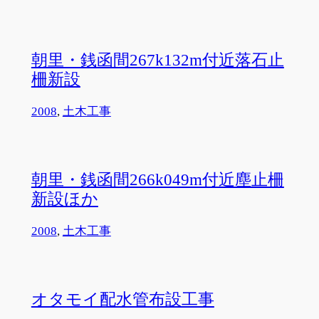
朝里・銭函間267k132m付近落石止
柵新設
2008
, 
土木工事
朝里・銭函間266k049m付近塵止柵
新設ほか
2008
, 
土木工事
オタモイ配水管布設工事