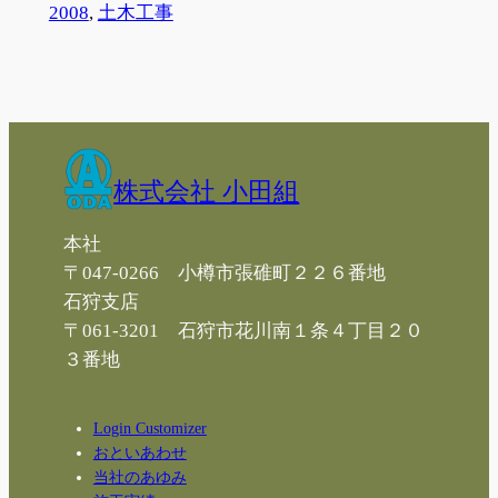
2008
, 
土木工事
株式会社 小田組
本社
〒047-0266 小樽市張碓町２２６番地
石狩支店
〒061-3201 石狩市花川南１条４丁目２０
３番地
Login Customizer
おといあわせ
当社のあゆみ