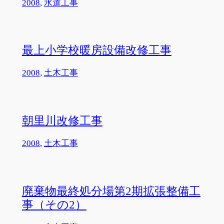
2008
, 
水道工事
最上小学校暖房設備改修工事
2008
, 
土木工事
朝里川改修工事
2008
, 
土木工事
廃棄物最終処分場第2期拡張整備工
事（その2）