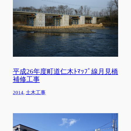
平成26年度町道仁木ﾄﾏｯﾌﾟ線月見橋
補修工事
2014
, 
土木工事