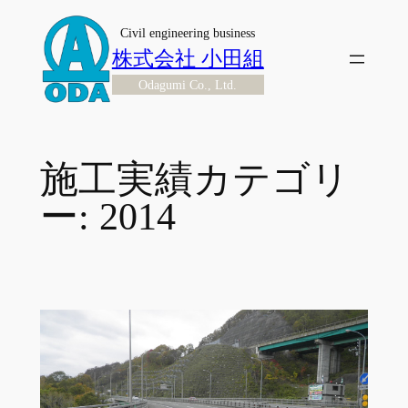
内
Civil engineering business
容
株式会社 小田組
を
Odagumi Co., Ltd.
ス
キ
ッ
プ
施工実績カテゴリ
ー:
2014