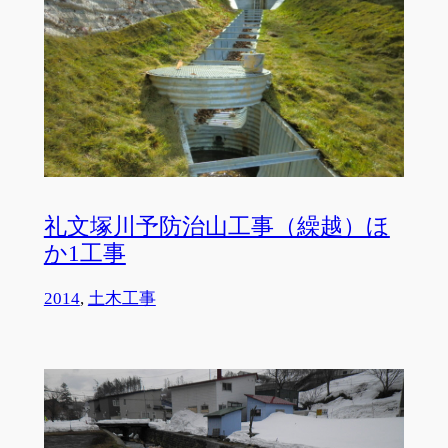
礼文塚川予防治山工事（繰越）ほ
か1工事
2014
, 
土木工事