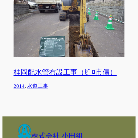
桂岡配水管布設工事（ｾﾞﾛ市債）
2014
, 
水道工事
株式会社 小田組