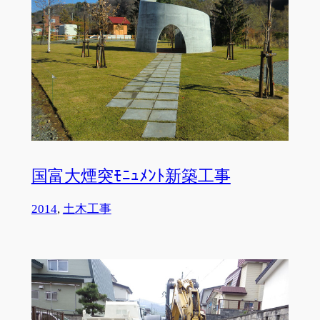
国富大煙突ﾓﾆｭﾒﾝﾄ新築工事
2014
, 
土木工事