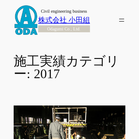
内
Civil engineering business
容
株式会社 小田組
を
Odagumi Co., Ltd.
ス
キ
ッ
プ
施工実績カテゴリ
ー:
2017