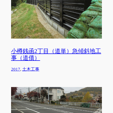
小樽銭函2丁目（道単）急傾斜地工
事（道債）
2017
, 
土木工事