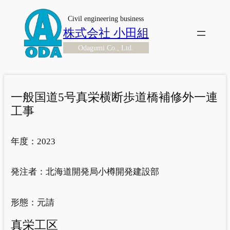
内
Civil engineering business
容
株式会社 小田組
を
Odagumi Co., Ltd.
ス
キ
ッ
プ
一般国道5号真栄横断歩道橋補修外一連
工事
年度：
2023
発注者：
北海道開発局小樽開発建設部
形態：
元請
真栄工区