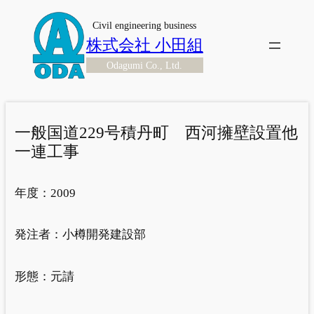
内
Civil engineering business
容
株式会社 小田組
を
Odagumi Co., Ltd.
ス
キ
ッ
プ
一般国道229号積丹町 西河擁壁設置他
一連工事
年度：
2009
発注者：
小樽開発建設部
形態：
元請