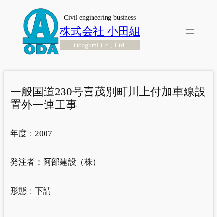
内
Civil engineering business
容
株式会社 小田組
を
Odagumi Co., Ltd.
ス
キ
ッ
プ
一般国道230号喜茂別町川上付加車線設
置外一連工事
年度：
2007
発注者：
阿部建設（株）
形態：
下請