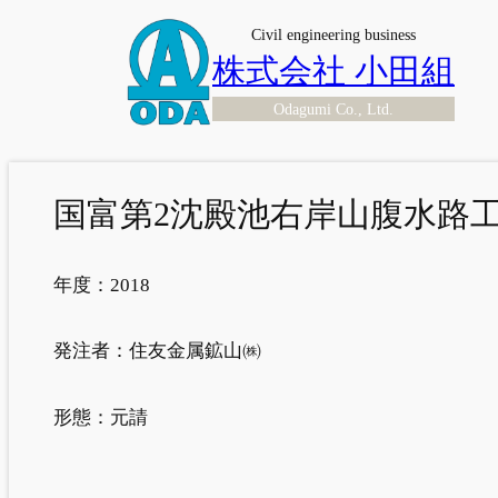
内
Civil engineering business
容
株式会社 小田組
を
Odagumi Co., Ltd.
ス
キ
ッ
プ
国富第2沈殿池右岸山腹水路
年度：
2018
発注者：
住友金属鉱山㈱
形態：
元請