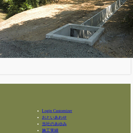
Login Customizer
おといあわせ
当社のあゆみ
施工実績