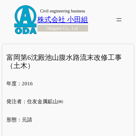
内
Civil engineering business
容
株式会社 小田組
を
Odagumi Co., Ltd.
ス
キ
ッ
プ
富岡第6沈殿池山腹水路流末改修工事
（土木）
年度：
2016
発注者：
住友金属鉱山㈱
形態：
元請