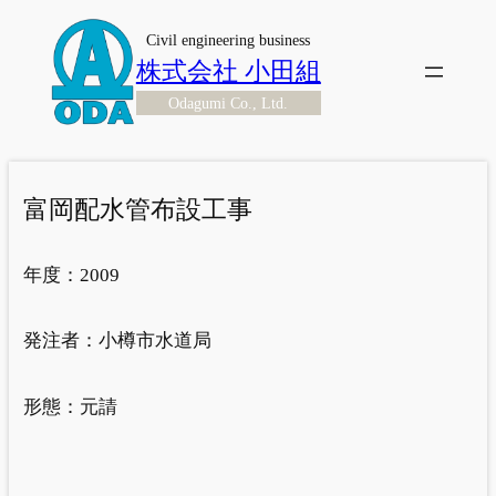
内
Civil engineering business
容
株式会社 小田組
を
Odagumi Co., Ltd.
ス
キ
ッ
プ
富岡配水管布設工事
年度：
2009
発注者：
小樽市水道局
形態：
元請