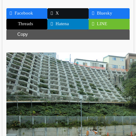
Facebook
X
Bluesky
Threads
Hatena
LINE
Copy