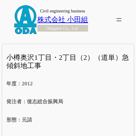
内
Civil engineering business
容
株式会社 小田組
を
Odagumi Co., Ltd.
ス
キ
ッ
プ
小樽奥沢1丁目・2丁目（2）（道単）急
傾斜地工事
年度：
2012
発注者：
後志総合振興局
形態：
元請