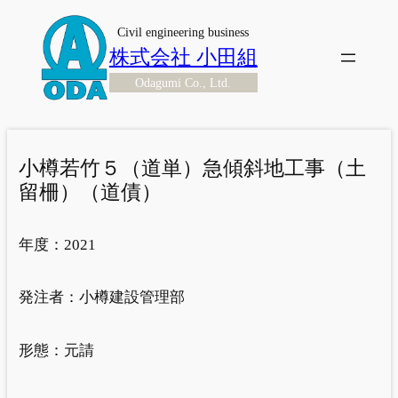
内
Civil engineering business
容
株式会社 小田組
を
Odagumi Co., Ltd.
ス
キ
ッ
プ
小樽若竹５（道単）急傾斜地工事（土
留柵）（道債）
年度：
2021
発注者：
小樽建設管理部
形態：
元請