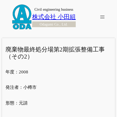
内
Civil engineering business
容
株式会社 小田組
を
Odagumi Co., Ltd.
ス
キ
ッ
プ
廃棄物最終処分場第2期拡張整備工事
（その2）
年度：
2008
発注者：
小樽市
形態：
元請