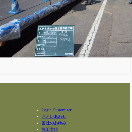
Login Customizer
おといあわせ
当社のあゆみ
施工実績