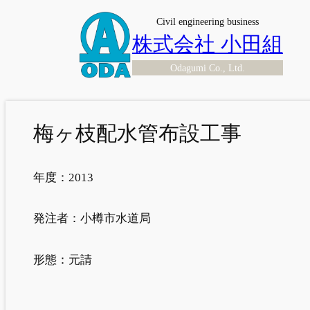
内
Civil engineering business
容
株式会社 小田組
を
Odagumi Co., Ltd.
ス
キ
ッ
プ
梅ヶ枝配水管布設工事
年度：
2013
発注者：
小樽市水道局
形態：
元請