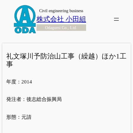
内
Civil engineering business
容
株式会社 小田組
を
Odagumi Co., Ltd.
ス
キ
ッ
プ
礼文塚川予防治山工事（繰越）ほか1工
事
年度：
2014
発注者：
後志総合振興局
形態：
元請