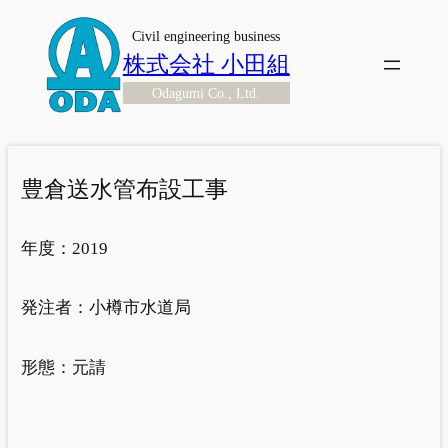
内
Civil engineering business
容
株式会社 小田組
を
Odagumi Co., Ltd.
ス
キ
ッ
プ
豊倉送水管布設工事
年度：
2019
発注者：
小樽市水道局
形態：
元請