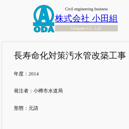
内
Civil engineering business
容
株式会社 小田組
を
Odagumi Co., Ltd.
ス
キ
ッ
プ
長寿命化対策汚水管改築工事
年度：
2014
発注者：
小樽市水道局
形態：
元請