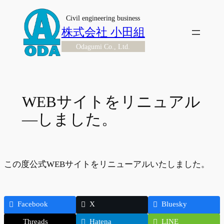
内
Civil engineering business
容
株式会社 小田組
を
Odagumi Co., Ltd.
ス
キ
ッ
プ
WEBサイトをリニュアル
―しました。
この度公式WEBサイトをリニューアルいたしました。
Facebook
X
Bluesky
Threads
Hatena
LINE