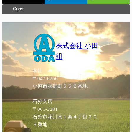
Copy
株式会社 小田
組
本社
〒047-0266
小樽市張碓町２２６番地
石狩支店
〒061-3201
石狩市花川南１条４丁目２０
３番地