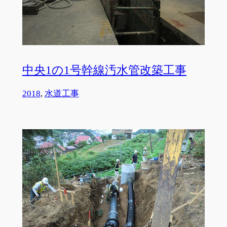
中央1の1号幹線汚水管改築工事
2018
, 
水道工事